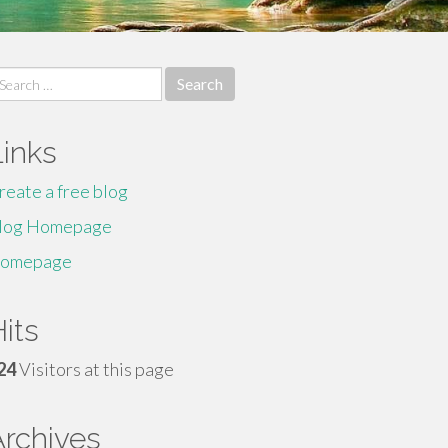
earch
r:
Links
reate a free blog
log Homepage
omepage
its
24
Visitors at this page
Archives