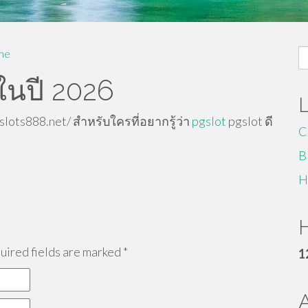
S
me
fo
ุดในปี 2026
slots888.net/ สำหรับใครที่อยากรู้ว่า
pgslot
pgslot ดี
C
B
H
H
ired fields are marked
*
1